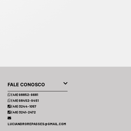
1.500,00
R$ 75.990,00
R$ 70.9
153.061 KM
2018
ZERO KM
2021
HATSAPP
WHATSAPP
WHAT
FALE CONOSCO
(48) 98852-9681
(48) 98452-9451
(48) 3244-1057
(48) 3241-2472
LUCIANDROREPASSES@GMAIL.COM