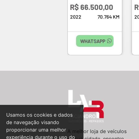
R$ 66.500,00
R
2022
70.764 KM
2
WHATSAPP
Usamos os cookies e dados
de navegação visando
proporcionar uma melhor
A melhor loja de veículos
experiência durante o uso do
da sua cidade, encontre