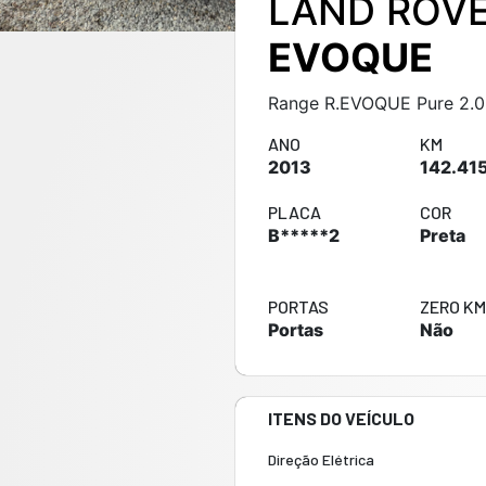
LAND ROVE
EVOQUE
Range R.EVOQUE Pure 2.0 
ANO
KM
2013
142.41
PLACA
COR
B*****2
Preta
PORTAS
ZERO K
Portas
Não
ITENS DO VEÍCULO
Direção Elétrica