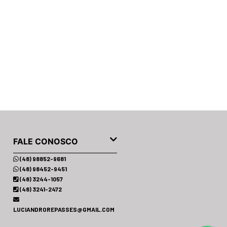
FALE CONOSCO
(48) 98852-9681
(48) 98452-9451
(48) 3244-1057
(48) 3241-2472
LUCIANDROREPASSES@GMAIL.COM