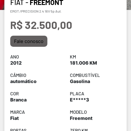
FIAT -
FREEMONT
EMOT./PRECISION 2.4 16V 5p Aut.
R$ 32.500,00
Fale conosco
ANO
KM
2012
181.006 KM
CÂMBIO
COMBUSTÍVEL
automático
Gasolina
COR
PLACA
Branca
E*****3
MARCA
MODELO
Fiat
Freemont
PORTAS
ZERO KM