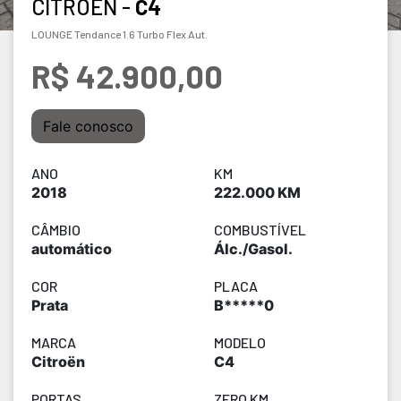
CITROËN -
C4
LOUNGE Tendance 1.6 Turbo Flex Aut.
R$ 42.900,00
Fale conosco
ANO
KM
2018
222.000 KM
CÂMBIO
COMBUSTÍVEL
automático
Álc./Gasol.
COR
PLACA
Prata
B*****0
MARCA
MODELO
Citroën
C4
PORTAS
ZERO KM