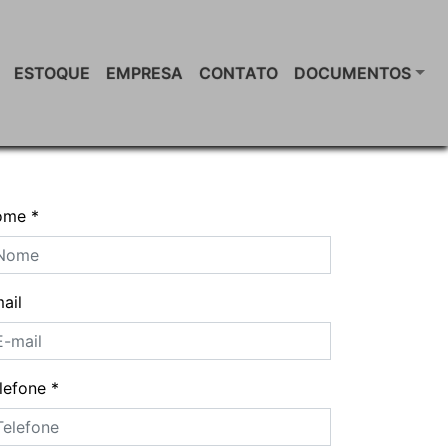
ESTOQUE
EMPRESA
CONTATO
DOCUMENTOS
ome
*
ail
lefone
*