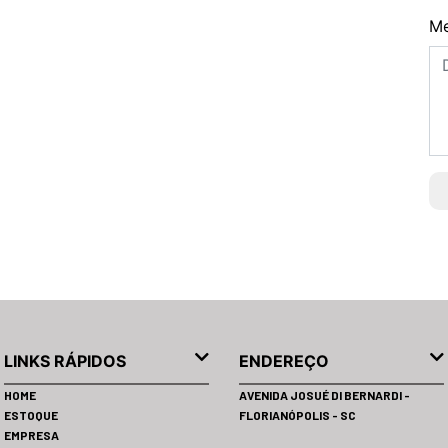
M
LINKS RÁPIDOS
ENDEREÇO
HOME
AVENIDA JOSUÉ DI BERNARDI -
ESTOQUE
FLORIANÓPOLIS - SC
EMPRESA