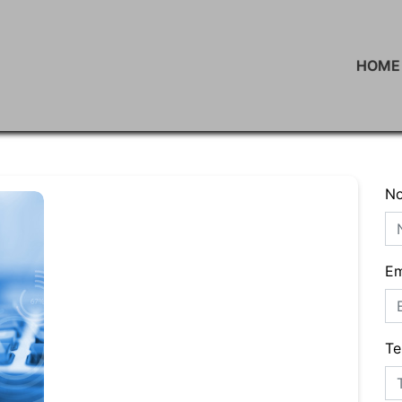
HOME
N
Em
Te