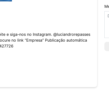
M
eite e siga-nos no Instagram. @luciandrorepasses
cure no link “Empresa” Publicação automática
2427726