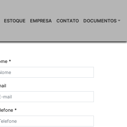
ESTOQUE
EMPRESA
CONTATO
DOCUMENTOS
ome
*
ail
lefone
*